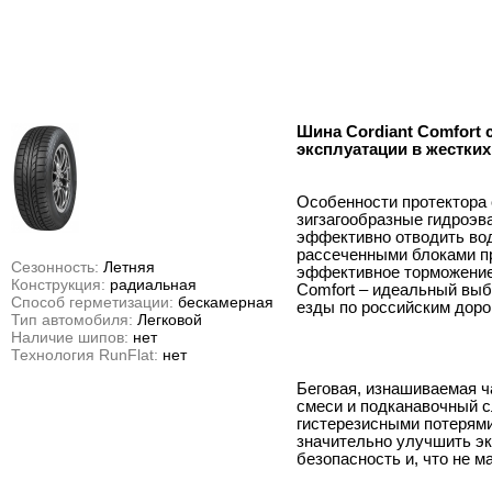
Шина Cordiant Comfort 
эксплуатации в жестких
Особенности протектора
зигзагообразные гидроэв
эффективно отводить воду
рассеченными блоками пр
Сезонность:
Летняя
эффективное торможение 
Конструкция:
радиальная
Comfort – идеальный выб
Способ герметизации:
бескамерная
езды по российским доро
Тип автомобиля:
Легковой
Наличие шипов:
нет
Технология RunFlat:
нет
Беговая, изнашиваемая ч
смеси и подканавочный с
гистерезисными потерями
значительно улучшить э
безопасность и, что не 