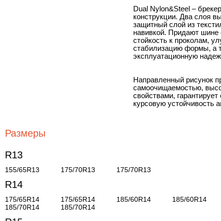
Dual Nylon&Steel – брек
конструкции. Два слоя в
защитный слой из тексти
навивкой. Придают шине 
стойкость к проколам, у
стабилизацию формы, а 
эксплуатационную надежн
Направленный рисунок п
самоочищаемостью, выс
свойствами, гарантирует
курсовую устойчивость а
Размеры
R13
155/65R13
175/70R13
175/70R13
R14
175/65R14
175/65R14
185/60R14
185/60R14
185/70R14
185/70R14